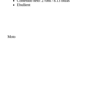
Contenido neto: 270ml / 8.13 onzas
Ebullient
Moto