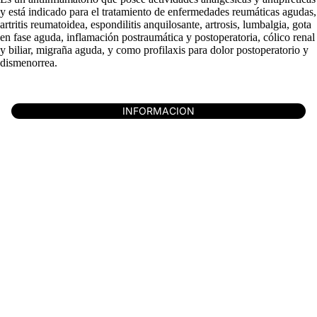
y está indicado para el tratamiento de enfermedades reumáticas agudas,
artritis reu­matoidea, es­pon­dilitis anquilosante, artrosis, lumbalgia, gota
en fase aguda, inflamación postraumática y postoperatoria, cólico renal
y biliar, migraña aguda, y como profilaxis para dolor postoperatorio y
disme­norrea.
INFORMACION